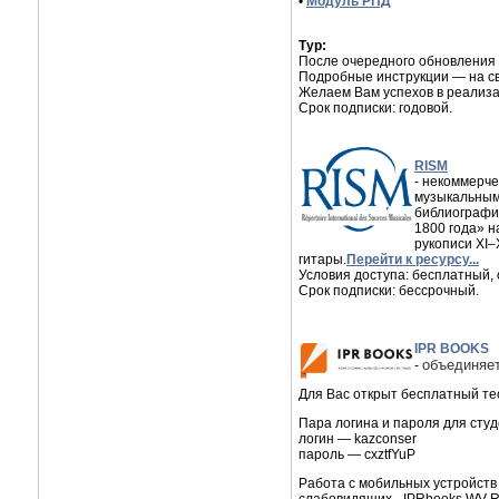
•
Модуль РПД
Тур:
После очередного обновления
Подробные инструкции — на с
Желаем Вам успехов в реализа
Срок подписки: годовой.
RISM
- некоммерч
музыкальными
библиографич
1800 года» н
рукописи XI–
гитары.
Перейти к ресурсу...
Условия доступа: бесплатный, 
Срок подписки: бессрочный.
IPR BOOKS
объединяет
-
Для Вас открыт бесплатный те
Пара логина и пароля для студ
логин — kazconser
пароль — cxztfYuP
Работа с мобильных устройств 