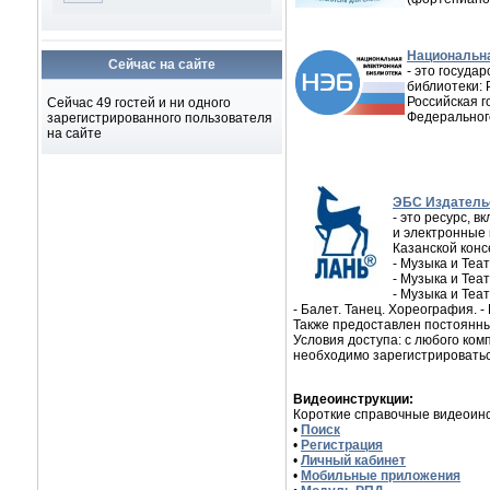
Национальна
Сейчас на сайте
- это госуд
библиотеки: 
Российская г
Сейчас 49 гостей и ни одного
Федеральног
зарегистрированного пользователя
на сайте
ЭБС Издатель
- это ресурс, 
и электронные 
Казанской кон
- Музыка и Теа
- Музыка и Теа
- Музыка и Теа
- Балет. Танец. Хореография. 
Также предоставлен постоянны
Условия доступа: с любого ком
необходимо зарегистрироватьс
Видеоинструкции:
Короткие справочные видеоинс
•
Поиск
•
Регистрация
•
Личный кабинет
•
Мобильные приложения