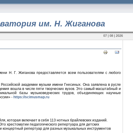
рватория им. Н. Жиганова
07 | 08 | 2026
мени Н. Г. Жиганова предоставляется всем пользователям с любого
в Российской академии музыки имени Гнесиных. Она заявлена в русле
демия вошла в числе пяти творческих вузов. Это самый масштабный и
уникальной базы музыковедческих трудов, объединяющих научные
оссии» -
https://scimusmap.ru
я, которая включает в себя 113 нотных брайлевских изданий.
то хрестоматии педагогического репертуара для детских
 и концертный репертуар для разных музыкальных инструментов