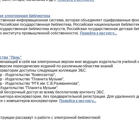
я электронная библиотека
арственная информационная система, которая объединяет оцифрованные фон
Российская государственная библиотека, Российская национальная библиотек
осударственная библиотека искусств, Российская государственная детская б
о института промышленной собственности).
Перейти к ресурсу...
ства "Лань"
включающий в себя как электронные версии книг ведущих издательств учебной и
версии периодических изданий по различным областям знаний.
серватории доступны следующие коллекции ЭБС:
тр - Издательство "Композитор",
тр - Издательство "Планета Музыки",
тр - Издательство "РГК им. С.В.Рахманинова",
- Издательство "Планета Музыки".
й бессрочный доступ ко всему бесплатному контенту ЭБС.
пьютера консерватории, без предварительной регистрации. Для удаленного до
я с компьютеров консерватории.
Перейти к ресурсу...
трукции расскажут о работе с электронной библиотекой: