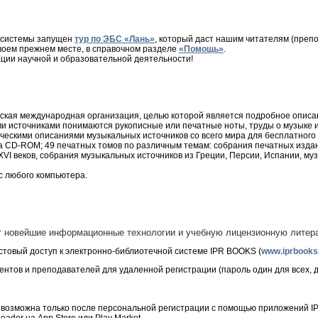
 системы запущен
тур по ЭБС «Лань»
, который даст нашим читателям (преп
воем прежнем месте, в справочном разделе
«Помощь»
.
ции научной и образовательной деятельности!
еская международная организация, целью которой является подробное описа
 источниками понимаются рукописные или печатные ноты, труды о музыке и л
ескими описаниями музыкальных источников со всего мира для бесплатного 
а CD-ROM; 49 печатных томов по различным темам: собрания печатных издан
XVI веков, собрания музыкальных источников из Греции, Персии, Испании, м
с любого компьютера.
 новейшие информационные технологии и учебную лицензионную литера
стовый доступ к электронно-библиотечной системе IPR BOOKS (
www.iprbooks
ентов и преподавателей для удаленной регистрации (пароль один для всех, 
возможна только после персональной регистрации с помощью приложений IPRb