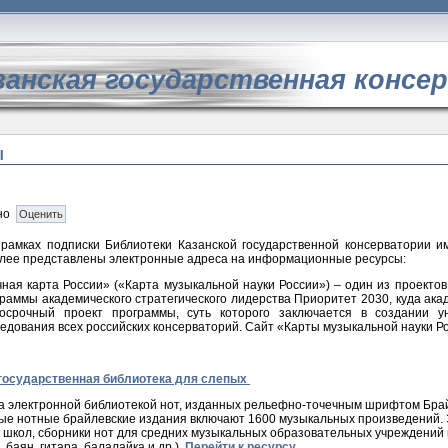
занская государственная консе
Ы
но
 рамках подписки Библиотеки Казанской государственной консерватории и
алее представлены электронные адреса на информационные ресурсы:
ная карта России» («Карта музыкальной науки России») – один из проекто
раммы академического стратегического лидерства Приоритет 2030, куда ака
госрочный проект программы, суть которого заключается в создании 
едования всех российских консерваторий. Сайт «Карты музыкальной науки Р
государственная библиотека для слепых
 электронной библиотекой нот, изданных рельефно-точечным шрифтом Брайл
е нотные брайлевские издания включают 1600 музыкальных произведений. Э
 школ, сборники нот для средних музыкальных образовательных учреждений
 баян, гитара, балалайка и др.).
Перейти к ресурсу...