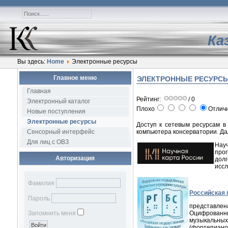
Ка
Вы здесь:
Home
Электронные ресурсы
Главное меню
ЭЛЕКТРОННЫЕ РЕСУРС
Главная
Рейтинг:
/ 0
Электронный каталог
Плохо
Отлич
Новые поступления
Электронные ресурсы
Доступ к сетевым ресурсам в
Сенсорный интерфейс
компьютера консерватории. Д
Для лиц с ОВЗ
Науч
прог
Авторизация
дол
иссл
Фамилия
Российская 
Пароль
представлена
Запомнить меня
Оцифрованны
музыкальных
(фортепиано,